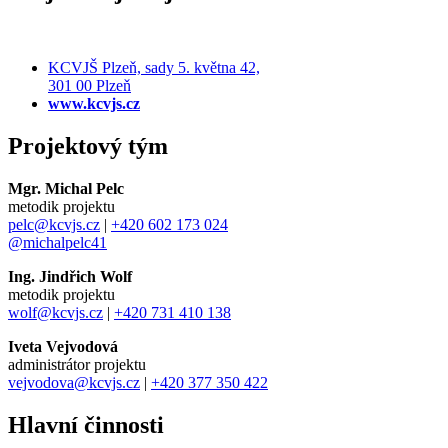
KCVJŠ Plzeň, sady 5. května 42,
301 00 Plzeň
www.kcvjs.cz
Projektový tým
Mgr. Michal Pelc
metodik projektu
pelc@kcvjs.cz
|
+420 602 173 024
@michalpelc41
Ing. Jindřich Wolf
metodik projektu
wolf@kcvjs.cz
|
+420 731 410 138
Iveta Vejvodová
administrátor projektu
vejvodova@kcvjs.cz
|
+420 377 350 422
Hlavní činnosti