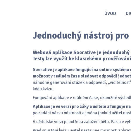
ÚVOD
DI
Jednoduchý nástroj pro 
Webová aplikace Socrative je jednoduchý 
Testy lze využít ke klasickému prověřování
Socrative je aplikace fungující na online systému
možnost v reálném čase sledovat odpovědi jednot
náhodné generování otázek a odpovědí, „viditelnost“
kódu kvízu.
Fungování aplikace v reálném čase, okamžité výsledky
Aplikace je ve verzi pro žáky a učitele a funguje n
po zadání názvu místnosti a jména (pokud učitel nas
V učitelské verzi je potřeba založení účtu. Pak lze v
Před spuštění kvízu učitel nastavuje možnosti zobra