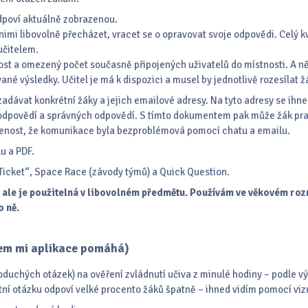
dpoví aktuálně zobrazenou.
mi libovolně přecházet, vracet se o opravovat svoje odpovědi. Celý k
učitelem.
ost a omezený počet současně připojených uživatelů do místnosti. A ně
é výsledky. Učitel je má k dispozici a musel by jednotlivě rozesílat 
h zadávat konkrétní žáky a jejich emailové adresy. Na tyto adresy se ih
 odpovědí a správných odpovědí. S tímto dokumentem pak může žák prac
šenost, že komunikace byla bezproblémová pomocí chatu a emailu.
lu a PDF.
 Ticket“, Space Race (závody týmů) a Quick Question.
, ale je použitelná v libovolném předmětu. Používám ve věkovém rozm
o ně.
em mi aplikace pomáhá)
noduchých otázek) na ověření zvládnutí učiva z minulé hodiny – podle vý
ní otázku odpoví velké procento žáků špatně – ihned vidím pomocí v