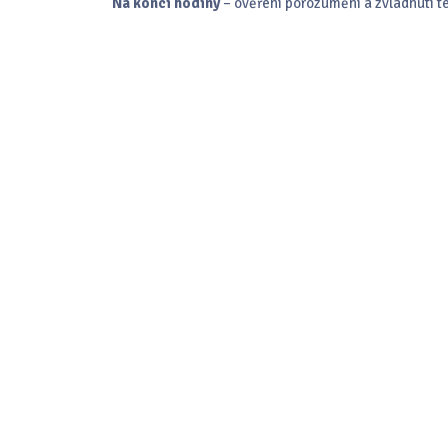
Na konci hodiny
– ověření porozumění a zvládnutí t