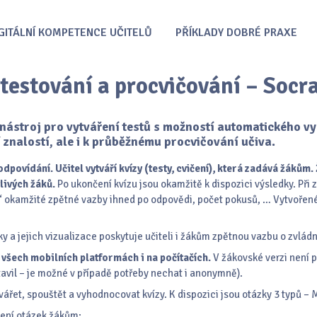
GITÁLNÍ KOMPETENCE UČITELŮ
PŘÍKLADY DOBRÉ PRAXE
testování a procvičování – Socra
nástroj pro vytváření testů s možností automatického vy
 znalostí, ale i k průběžnému procvičování učiva.
 odpovídání.
Učitel vytváří kvízy (testy, cvičení), která zadává žákům
livých žáků.
Po ukončení kvízu jsou okamžitě k dispozici výsledky. Při 
 okamžité zpětné vazby ihned po odpovědi, počet pokusů, … Vytvořené 
 a jejich vizualizace poskytuje učiteli i žákům zpětnou vazbu o zvlád
a všech mobilních platformách i na počítačích.
V žákovské verzi není p
tavil – je možné v případě potřeby nechat i anonymně).
ytvářet, spouštět a vyhodnocovat kvízy. K dispozici jsou otázky 3 typů –
zení otázek žákům: