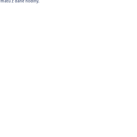
ématu z dané hodiny.