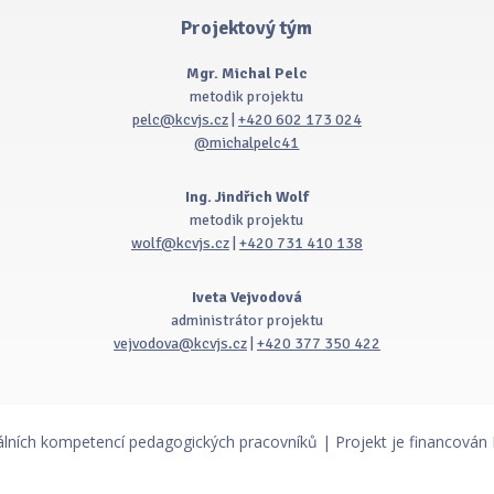
Projektový tým
Mgr. Michal Pelc
metodik projektu
pelc@kcvjs.cz
|
+420 602 173 024
@michalpelc41
Ing. Jindřich Wolf
metodik projektu
wolf@kcvjs.cz
|
+420 731 410 138
Iveta Vejvodová
administrátor projektu
vejvodova@kcvjs.cz
|
+420 377 350 422
álních kompetencí pedagogických pracovníků | Projekt je financován 