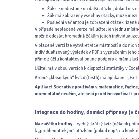
Žák se nedostane na další otázku, dokud nezo
Žák má zobrazeny všechny otázky, může mezi ni
Poslední variantou je zobrazení otázek řízené 
V případě neplacené verze má učitel jen jednu místn
možné odeslat hromadně žákům jejich individualizovan
V placené verzi lze vytvářet více místností a do nic
individualizovaný výsledek v PDF s vyznačením jeho
přímo z účtu kontaktovat online podporu a mám zku
Učitel má v obou verzích k dispozici statistiky v Exce
Kromě „klasických“ kvízů (testů) má aplikace i „Exit
Aplikaci Socrative používám
v matematice, fyzice
momentálně neučím, ale není problém využívat i pr
Integrace do hodiny, domácí přípravy
(v č
Na začátku hodiny
– rychlý, krátký kvíz (několik jed
k „problematickým“ otázkám (pokud např. na konkrét