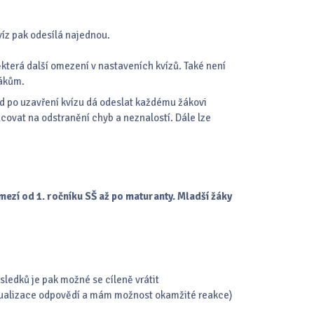
víz pak odesílá najednou.
která další omezení v nastaveních kvízů. Také není
žákům.
ned po uzavření kvízu dá odeslat každému žákovi
ovat na odstranění chyb a neznalostí. Dále lze
ezí od 1. ročníku SŠ až po maturanty. Mladší žáky
sledků je pak možné se cíleně vrátit
izualizace odpovědí a mám možnost okamžité reakce)