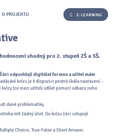
O PROJEKTU
E-LEARNING
tive
hodnocení vhodný pro 2. stupeň ZŠ a SŠ.
. Žáci odpovídají digitální formou a učitel mám
zadávání kvízu je k dispozici pestrá škála nastavení –
kvízy lze mezi učiteli sdílet pomocí odkazu nebo
nutí dané problematiky.
otřeba mít žádný účet. Do kvízu žáci vstupují
 Multiple Choice, True-False a Short Answer.