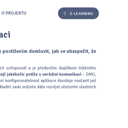
O PROJEKTU
E-LEARNING
aci
s postižením domluvit, jak se ubezpečit, že
ch schopností a je především doplňkem tištěného
tují jakékoliv potíže s verbální komunikací
– DMO,
í konfigurovatelnost aplikace dovoluje nastavit její
ákladní sadu můžete dále rozvíjet uložením vlastních