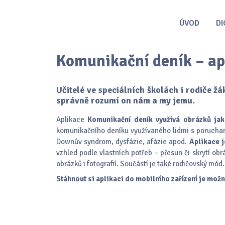
ÚVOD
DI
Komunikační deník – ap
Učitelé ve speciálních školách i rodiče žá
správně rozumí on nám a my jemu.
Aplikace
Komunikační deník využívá obrázků ja
komunikačního deníku využívaného lidmi s porucham
Downův syndrom, dysfázie, afázie apod.
Aplikace j
vzhled podle vlastních potřeb – přesun či skrytí ob
obrázků i fotografií. Součástí je také rodičovský mód.
Stáhnout si aplikaci do mobilního zařízení je mož