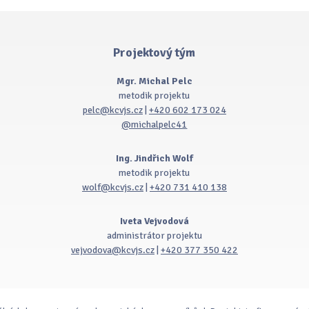
Projektový tým
Mgr. Michal Pelc
metodik projektu
pelc@kcvjs.cz
|
+420 602 173 024
@michalpelc41
Ing. Jindřich Wolf
metodik projektu
wolf@kcvjs.cz
|
+420 731 410 138
Iveta Vejvodová
administrátor projektu
vejvodova@kcvjs.cz
|
+420 377 350 422