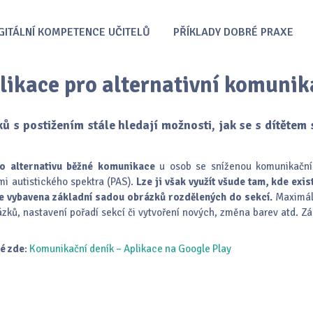
GITÁLNÍ KOMPETENCE UČITELŮ
PŘÍKLADY DOBRÉ PRAXE
likace pro alternativní komunik
ků s postižením stále hledají možnosti, jak se s dítětem 
ko alternativu běžné komunikace
u osob se sníženou komunikační
i autistického spektra (PAS).
Lze ji však využít všude tam, kde exis
e vybavena základní sadou obrázků rozdělených do sekcí.
Maximáln
rázků, nastavení pořadí sekcí či vytvoření nových, změna barev atd. Z
né zde
:
Komunikační deník – Aplikace na Google Play