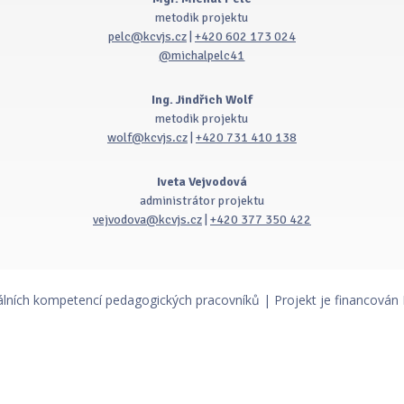
metodik projektu
pelc@kcvjs.cz
|
+420 602 173 024
@michalpelc41
Ing. Jindřich Wolf
metodik projektu
wolf@kcvjs.cz
|
+420 731 410 138
Iveta Vejvodová
administrátor projektu
vejvodova@kcvjs.cz
|
+420 377 350 422
álních kompetencí pedagogických pracovníků | Projekt je financován 