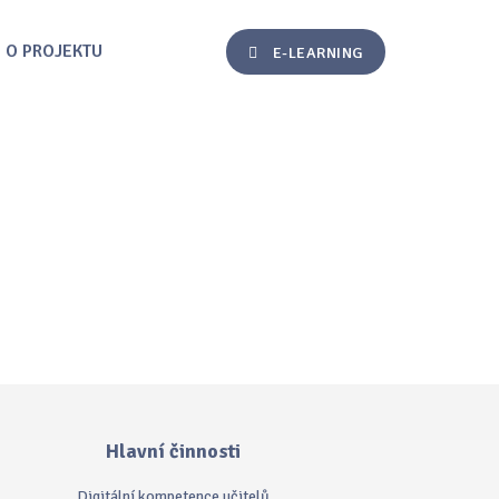
O PROJEKTU
E-LEARNING
Hlavní činnosti
Digitální kompetence učitelů