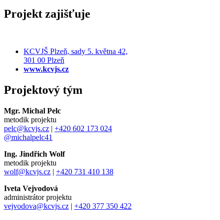
Projekt zajišťuje
KCVJŠ Plzeň, sady 5. května 42,
301 00 Plzeň
www.kcvjs.cz
Projektový tým
Mgr. Michal Pelc
metodik projektu
pelc@kcvjs.cz
|
+420 602 173 024
@michalpelc41
Ing. Jindřich Wolf
metodik projektu
wolf@kcvjs.cz
|
+420 731 410 138
Iveta Vejvodová
administrátor projektu
vejvodova@kcvjs.cz
|
+420 377 350 422