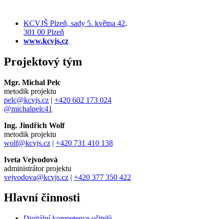
KCVJŠ Plzeň, sady 5. května 42,
301 00 Plzeň
www.kcvjs.cz
Projektový tým
Mgr. Michal Pelc
metodik projektu
pelc@kcvjs.cz
|
+420 602 173 024
@michalpelc41
Ing. Jindřich Wolf
metodik projektu
wolf@kcvjs.cz
|
+420 731 410 138
Iveta Vejvodová
administrátor projektu
vejvodova@kcvjs.cz
|
+420 377 350 422
Hlavní činnosti
Digitální kompetence učitelů