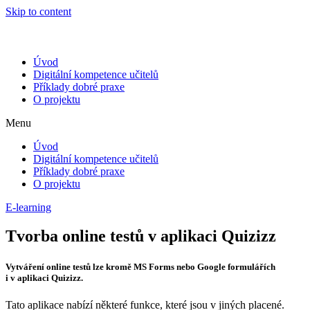
Skip to content
Úvod
Digitální kompetence učitelů
Příklady dobré praxe
O projektu
Menu
Úvod
Digitální kompetence učitelů
Příklady dobré praxe
O projektu
E-learning
Tvorba online testů v aplikaci Quizizz
Vytváření online testů lze kromě MS Forms nebo Google formulářích
i v aplikaci Quizizz.
Tato aplikace nabízí některé funkce, které jsou v jiných placené.