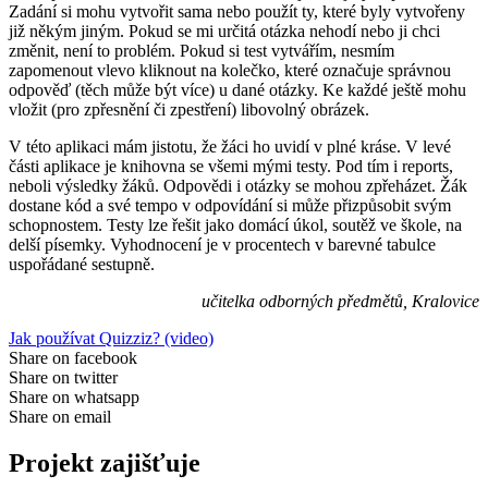
Zadání si mohu vytvořit sama nebo použít ty, které byly vytvořeny
již někým jiným. Pokud se mi určitá otázka nehodí nebo ji chci
změnit, není to problém. Pokud si test vytvářím, nesmím
zapomenout vlevo kliknout na kolečko, které označuje správnou
odpověď (těch může být více) u dané otázky. Ke každé ještě mohu
vložit (pro zpřesnění či zpestření) libovolný obrázek.
V této aplikaci mám jistotu, že žáci ho uvidí v plné kráse. V levé
části aplikace je knihovna se všemi mými testy. Pod tím i reports,
neboli výsledky žáků. Odpovědi i otázky se mohou zpřeházet. Žák
dostane kód a své tempo v odpovídání si může přizpůsobit svým
schopnostem. Testy lze řešit jako domácí úkol, soutěž ve škole, na
delší písemky. Vyhodnocení je v procentech v barevné tabulce
uspořádané sestupně.
učitelka odborných předmětů, Kralovice
Jak používat Quizziz? (video)
Share on facebook
Share on twitter
Share on whatsapp
Share on email
Projekt zajišťuje