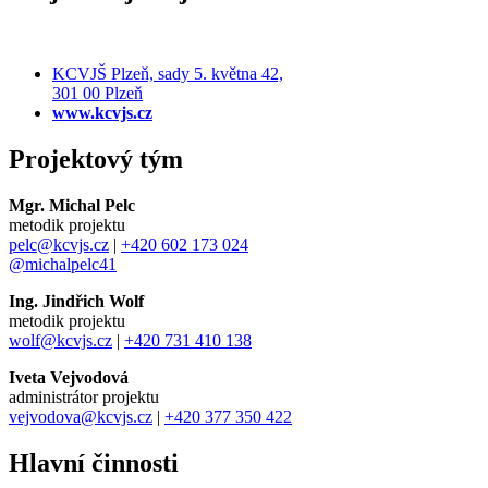
KCVJŠ Plzeň, sady 5. května 42,
301 00 Plzeň
www.kcvjs.cz
Projektový tým
Mgr. Michal Pelc
metodik projektu
pelc@kcvjs.cz
|
+420 602 173 024
@michalpelc41
Ing. Jindřich Wolf
metodik projektu
wolf@kcvjs.cz
|
+420 731 410 138
Iveta Vejvodová
administrátor projektu
vejvodova@kcvjs.cz
|
+420 377 350 422
Hlavní činnosti