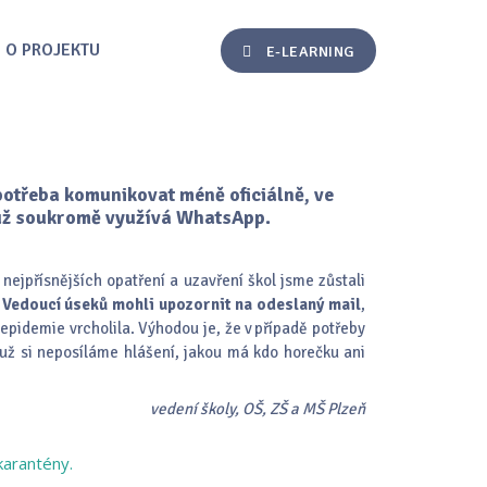
O PROJEKTU
E-LEARNING
potřeba komunikovat méně oficiálně, ve
a už soukromě využívá WhatsApp.
 nejpřísnějších opatření a uzavření škol jsme zůstali
.
Vedoucí úseků mohli upozornit na odeslaný mail
,
 epidemie vrcholila. Výhodou je, že v případě potřeby
, už si neposíláme hlášení, jakou má kdo horečku ani
vedení školy, OŠ, ZŠ a MŠ Plzeň
karantény.