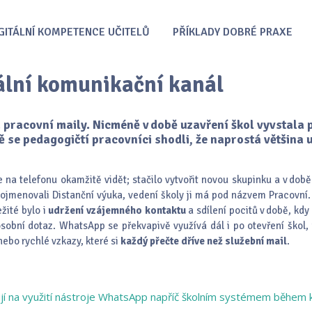
GITÁLNÍ KOMPETENCE UČITELŮ
PŘÍKLADY DOBRÉ PRAXE
ální komunikační kanál
pracovní maily. Nicméně v době uzavření škol vyvstala 
ě se pedagogičtí pracovníci shodli, že naprostá většin
 na telefonu okamžitě vidět; stačilo vytvořit novou skupinku a v době
 pojmenovali Distanční výuka, vedení školy ji má pod názvem Pracovní
žité bylo i
udržení vzájemného kontaktu
a sdílení pocitů v době, kdy
osobní dotaz. WhatsApp se překvapivě využívá dál i po otevření škol
nebo rychlé vzkazy, které si
každý přečte dříve než služební mail
.
ují na využití nástroje WhatsApp napříč školním systémem během 