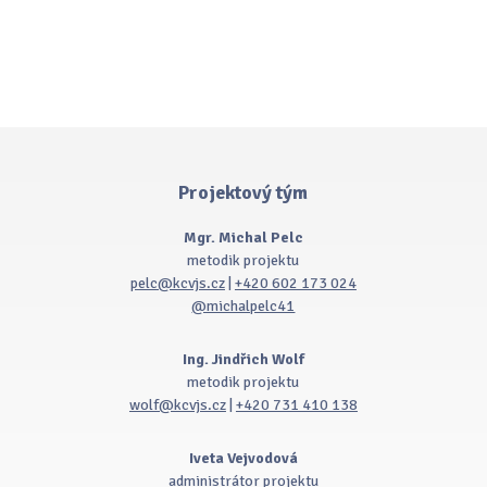
Projektový tým
Mgr. Michal Pelc
metodik projektu
pelc@kcvjs.cz
|
+420 602 173 024
@michalpelc41
Ing. Jindřich Wolf
metodik projektu
wolf@kcvjs.cz
|
+420 731 410 138
Iveta Vejvodová
administrátor projektu