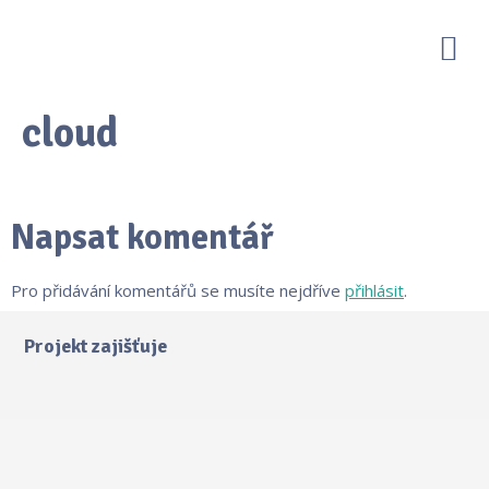
DIGITÁLNÍ KOMPETENCE UČITELŮ
PŘÍKLADY DOBRÉ PRAXE
cloud
Napsat komentář
Pro přidávání komentářů se musíte nejdříve
přihlásit
.
Projekt zajišťuje