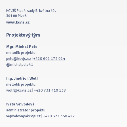
KCVJŠ Plzeň, sady 5. května 42,
301 00 Plzeň
www.kcvjs.cz
Projektový tým
Mgr. Michal Pelc
metodik projektu
pelc@kcvjs.cz
|
+420 602 173 024
@michalpelc41
Ing. Jindřich Wolf
metodik projektu
wolf@kcvjs.cz
|
+420 731 410 138
Iveta Vejvodová
administrátor projektu
vejvodova@kcvjs.cz
|
+420 377 350 422