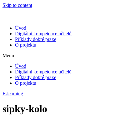
Skip to content
Úvod
Digitální kompetence učitelů
Příklady dobré praxe
O projektu
Menu
Úvod
Digitální kompetence učitelů
Příklady dobré praxe
O projektu
E-learning
sipky-kolo